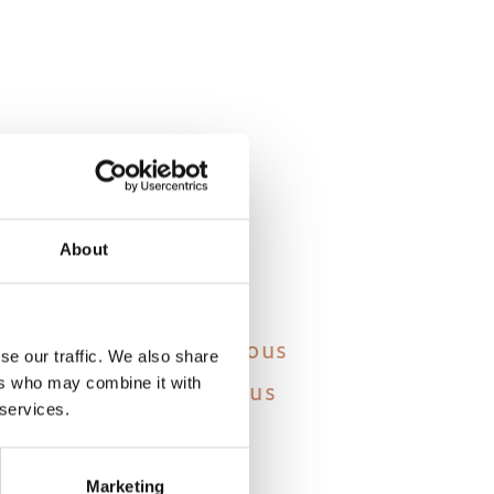
About
 jour-même et nous vous
se our traffic. We also share
taliens (végans). Nous
ers who may combine it with
 services.
es ou des allergies
ers.
Marketing