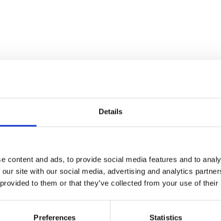
paration culinaire en direct
 show cooking (18h30-21h30)
Details
ques
 unique, tous nos plats sont cuisinés le
e content and ads, to provide social media features and to analy
pour végétariens, pescétariens et végé
 our site with our social media, advertising and analytics partn
 provided to them or that they’ve collected from your use of their
de spécifique concernant des intoléranc
er notre équipe de vos besoins particuli
Preferences
Statistics