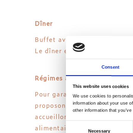
Dîner
Buffet avec des postes de pré
Le dîner est un buffet avec
Consent
Régimes alimentaires spécifi
This website uses cookies
Pour garantir une expérience
We use cookies to personalis
proposons de nombreux choix 
information about your use of
other information that you’ve
accueillons aussi toute deman
Consent
alimentaires. Veuillez inform
Necessary
Selection