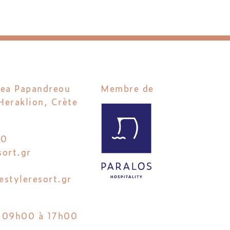
rea Papandreou
Membre de
eraklion, Crète
00
sort.gr
estyleresort.gr
: 09h00 à 17h00