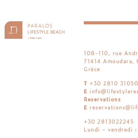
108-110, rue And
71414 Amoudara, H
Grèce
T
+30 2810 3105
E
info@lifestylere
Reservations
E
reservations@lif
+30 2813022245
Lundi – vendredi 