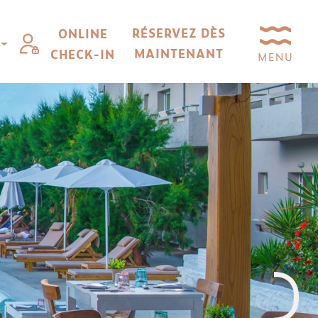
RÉSERVEZ DÈS
ONLINE
R
MAINTENANT
CHECK-IN
MENU