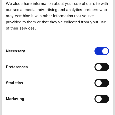
We also share information about your use of our site with
our social media, advertising and analytics partners who
FITNESS & ACTIVITÉS
may combine it with other information that you’ve
provided to them or that they’ve collected from your use
THE CRETE GOLF CLUB
of their services.
LOCATION DE VOITURE
Consent
Necessary
Selection
Preferences
Statistics
Marketing