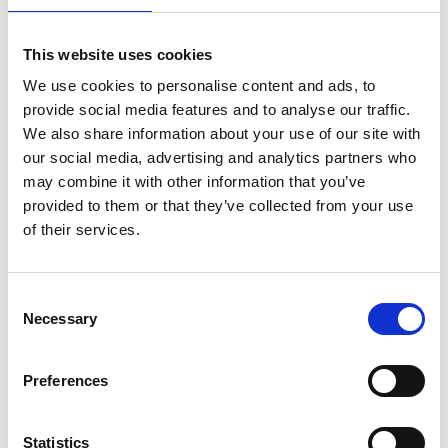
This website uses cookies
AUCH ANZEIGEN
We use cookies to personalise content and ads, to
provide social media features and to analyse our traffic.
We also share information about your use of our site with
PAKETE FÜR AKTIVITÄTEN &
our social media, advertising and analytics partners who
may combine it with other information that you’ve
AUSFLÜGE
provided to them or that they’ve collected from your use
of their services.
WELLNESS & SPA-BEHANDLUNGEN
FITNESS & AKTIVITÄTEN
Consent
Necessary
Selection
THE CRETE GOLF CLUB
Preferences
AUTOVERMIETUNG
Statistics