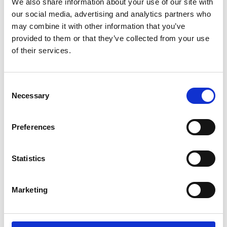
We also share information about your use of our site with
Ihrer Wahl pro Zimmer
our social media, advertising and analytics partners who
Wäscherei, Bügelservice und
may combine it with other information that you’ve
Reinigungsservice (gegen Aufpreis)
provided to them or that they’ve collected from your use
Bademantel
of their services.
Kissenauswahl
Consent
Necessary
Selection
GALERIE
Preferences
Statistics
Marketing