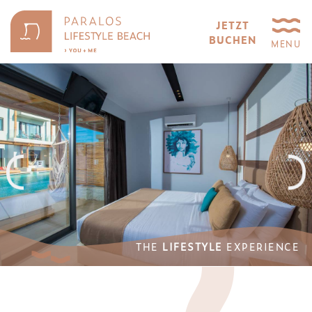
JETZT
BUCHEN
MENU
THE
THE
LIFESTYLE
LIFESTYLE
EXPERIENCE
EXPERIENCE