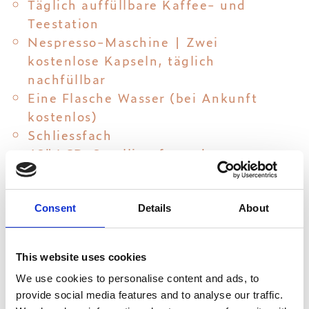
Täglich auffüllbare Kaffee- und
Teestation
Nespresso-Maschine | Zwei
kostenlose Kapseln, täglich
nachfüllbar
Eine Flasche Wasser (bei Ankunft
kostenlos)
Schliessfach
42" LCD-Satellitenfernsehen
En suite Badezimmer mit begehbarer
Dusche
Badutensilien | Hausschuhe |
Consent
Details
About
Strandtücher
Haartrockner
This website uses cookies
Individuelle Klimatisierung
We use cookies to personalise content and ads, to
Mini-Kühlschrank
provide social media features and to analyse our traffic.
Kostenlose 15-minütige Massage