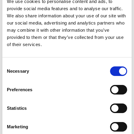
Haartrockner
We use cookies to personalise content and ads, to
provide social media features and to analyse our traffic.
Individuelle Klimatisierung
We also share information about your use of our site with
Mini-Kühlschrank
our social media, advertising and analytics partners who
Kostenlose 15-minütige Massage
may combine it with other information that you’ve
Ihrer Wahl pro Zimmer
provided to them or that they’ve collected from your use
Wäscherei, Bügelservice und
of their services.
Reinigungsservice (gegen Aufpreis)
Kissenmenü | Bügelmöglichkeiten |
Consent
Intelligente Waage
Necessary
Selection
Preferences
GALERIE
Statistics
Marketing