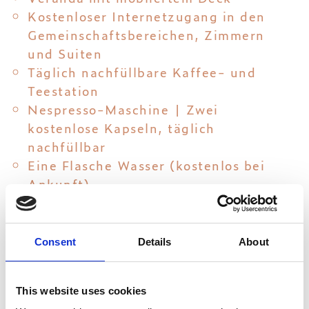
Kostenloser Internetzugang in den
Gemeinschaftsbereichen, Zimmern
und Suiten
Täglich nachfüllbare Kaffee- und
Teestation
Nespresso-Maschine | Zwei
kostenlose Kapseln, täglich
nachfüllbar
Eine Flasche Wasser (kostenlos bei
Ankunft)
Schliessfach
42" LCD-Satellitenfernsehen
En suite Badezimmer mit begehbarer
Consent
Details
About
Dusche
Badutensilien / Hausschuhe /
This website uses cookies
Strandhandtücher