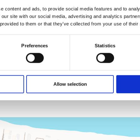
N
e content and ads, to provide social media features and to analy
 our site with our social media, advertising and analytics partn
 provided to them or that they’ve collected from your use of their
W
I
E
M
A
N
D
E
N
E
R
R
E
I
C
H
Preferences
Statistics
T
Allow selection