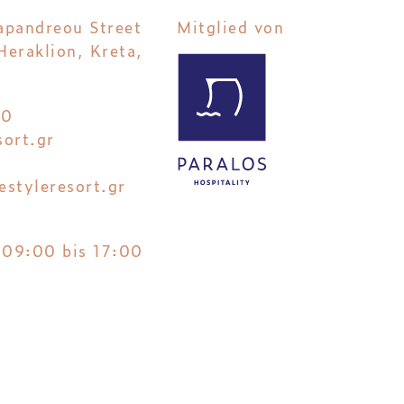
apandreou Street
Mitglied von
eraklion, Kreta,
00
sort.gr
estyleresort.gr
 09:00 bis 17:00