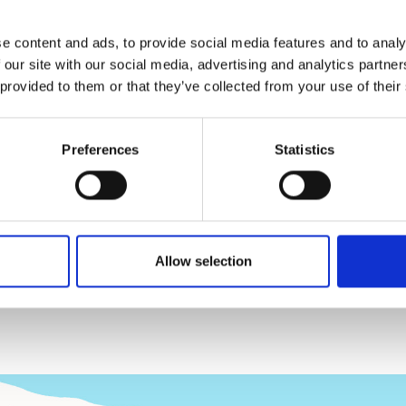
N
e content and ads, to provide social media features and to analy
 our site with our social media, advertising and analytics partn
 provided to them or that they’ve collected from your use of their
W
I
E
M
A
N
D
E
N
E
R
R
E
I
C
H
Preferences
Statistics
T
Allow selection