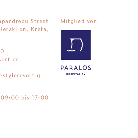
apandreou Street
Mitglied von
eraklion, Kreta,
00
sort.gr
estyleresort.gr
 09:00 bis 17:00